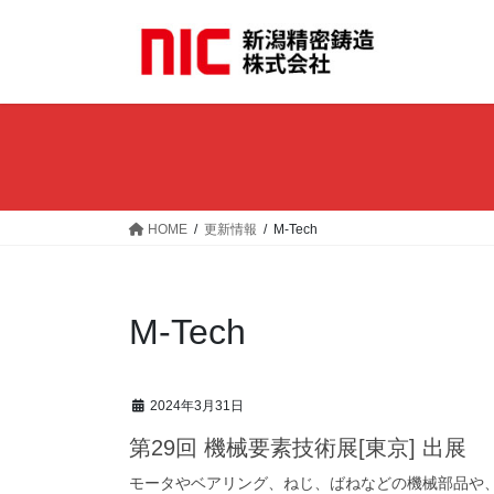
コ
ナ
ン
ビ
テ
ゲ
ン
ー
ツ
シ
へ
ョ
ス
ン
キ
に
ッ
移
HOME
更新情報
M-Tech
プ
動
M-Tech
2024年3月31日
第29回 機械要素技術展[東京] 出展
モータやベアリング、ねじ、ばねなどの機械部品や