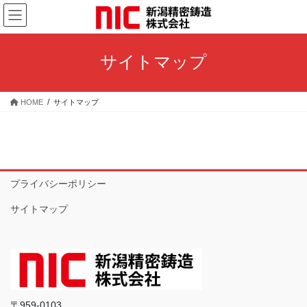
コ
ナ
ン
ビ
テ
ゲ
ン
ー
サイトマップ
ツ
シ
へ
ョ
ス
ン
HOME
サイトマップ
キ
に
ッ
移
プ
動
プライバシーポリシー
サイトマップ
〒959-0103