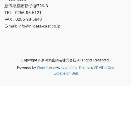
新潟県燕市砂子塚726-3
TEL : 0256-98-5121
FAX : 0256-98-5648
E-mail: info@niigata-cast.co.jp
Copyright © 新潟精密鋳造株式会社 All Rights Reserved.
Powered by
WordPress
with
Lightning Theme
&
VK All in One
Expansion Unit