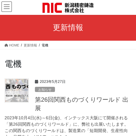
コ
ナ
ン
ビ
テ
ゲ
ン
ー
更新情報
ツ
シ
へ
ョ
ス
ン
HOME
更新情報
電機
キ
に
ッ
移
プ
動
電機
2023年5月27日
お知らせ
第26回関西ものづくりワールド 出
展
2023年10月4日(水)～6日(金)、インテックス大阪にて開催される
「第26回関西ものづくりワールド」に、弊社も出展いたします。
この関西ものづくりワールドは、製造業の「短期開発、生産性向