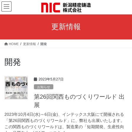
コ
ナ
ン
ビ
テ
ゲ
ン
ー
更新情報
ツ
シ
へ
ョ
ス
ン
HOME
更新情報
開発
キ
に
ッ
移
プ
動
開発
2023年5月27日
お知らせ
第26回関西ものづくりワールド 出
展
2023年10月4日(水)～6日(金)、インテックス大阪にて開催される
「第26回関西ものづくりワールド」に、弊社も出展いたします。
この関西ものづくりワールドは、製造業の「短期開発、生産性向