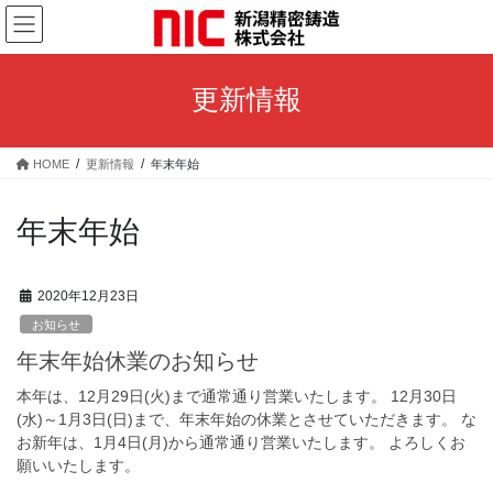
コ
ナ
ン
ビ
テ
ゲ
ン
ー
更新情報
ツ
シ
へ
ョ
ス
ン
HOME
更新情報
年末年始
キ
に
ッ
移
プ
動
年末年始
2020年12月23日
お知らせ
年末年始休業のお知らせ
本年は、12月29日(火)まで通常通り営業いたします。 12月30日
(水)～1月3日(日)まで、年末年始の休業とさせていただきます。 な
お新年は、1月4日(月)から通常通り営業いたします。 よろしくお
願いいたします。