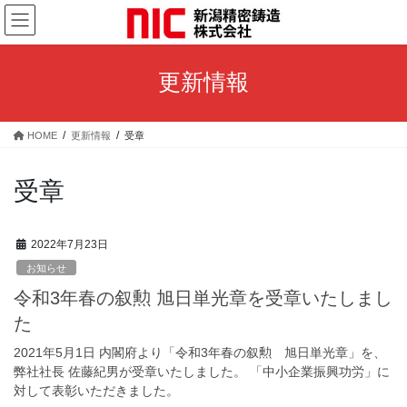
コ
ナ
ン
ビ
テ
ゲ
ン
ー
更新情報
ツ
シ
へ
ョ
ス
ン
HOME
更新情報
受章
キ
に
ッ
移
プ
動
受章
2022年7月23日
お知らせ
令和3年春の叙勲 旭日単光章を受章いたしまし
た
2021年5月1日 内閣府より「令和3年春の叙勲 旭日単光章」を、
弊社社長 佐藤紀男が受章いたしました。 「中小企業振興功労」に
対して表彰いただきました。