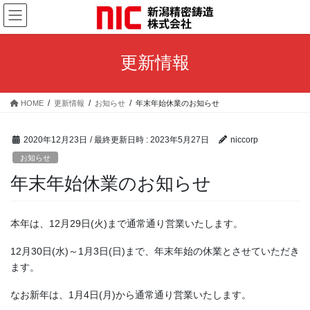
コ
ナ
ン
ビ
テ
ゲ
ン
ー
更新情報
ツ
シ
へ
ョ
ス
ン
HOME
更新情報
お知らせ
年末年始休業のお知らせ
キ
に
ッ
移
プ
動
2020年12月23日
/ 最終更新日時 :
2023年5月27日
niccorp
お知らせ
年末年始休業のお知らせ
本年は、12月29日(火)まで通常通り営業いたします。
12月30日(水)～1月3日(日)まで、年末年始の休業とさせていただき
ます。
なお新年は、1月4日(月)から通常通り営業いたします。