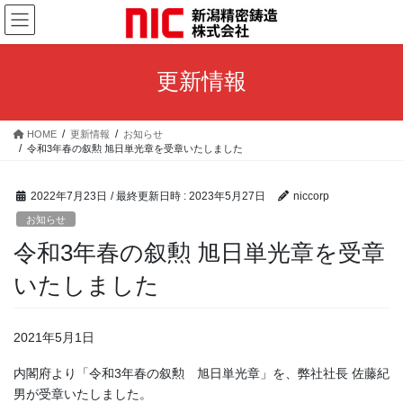
コ
ナ
ン
ビ
テ
ゲ
ン
ー
更新情報
ツ
シ
へ
ョ
ス
ン
HOME
更新情報
お知らせ
キ
に
令和3年春の叙勲 旭日単光章を受章いたしました
ッ
移
プ
動
2022年7月23日
/ 最終更新日時 :
2023年5月27日
niccorp
お知らせ
令和3年春の叙勲 旭日単光章を受章
いたしました
2021年5月1日
内閣府より「令和3年春の叙勲 旭日単光章」を、弊社社長 佐藤紀
男が受章いたしました。